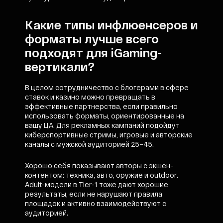
Какие типы инфлюенсеров и
форматы лучше всего
подходят для iGaming-
вертикали?
В целом сотрудничество с блогерами в сфере
ставок и казино можно превращать в
эффективные партнерства, если правильно
использовать форматы, ориентированные на
вашу ЦА. Для рекламных кампаний подойдут
киберспортивные стримы, игровые и авторские
каналы с мужской аудиторией 25–45.
Хорошо себя показывают авторы с экшен-
контентом: техника, авто, оружие и outdoor.
Adult-модели в Tier-1 тоже дают хорошие
результаты, если не нарушают правила
площадок и активно взаимодействуют с
аудиторией.