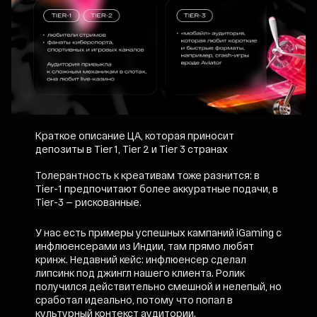
Краткое описание ЦА, которая приносит
депозиты в Tier 1, Tier 2 и Tier 3 странах
Толерантность к креативам тоже разнится: в
Tier-1 предпочитают более аккуратные подачи, в
Tier-3 — рискованные.
У нас есть примеры успешных кампаний iGaming с
инфлюенсерами из Индии, там прямо любят
кринж. Недавний кейс: инфлюенсер сделал
липсинк под джингл нашего клиента. Ролик
получился действительно смешной и нелепый, но
сработал идеально, потому что попал в
культурный контекст аудитории.